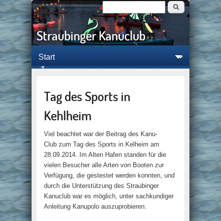
Suche
Suchformular
Straubinger Kanuclub
Tag des Sports in
Kehlheim
Viel beachtet war der Beitrag des Kanu-
Club zum Tag des Sports in Kelheim am
28.09.2014. Im Alten Hafen standen für die
vielen Besucher alle Arten von Booten zur
Verfügung, die gestestet werden konnten, und
durch die Unterstützung des Straubinger
Kanuclub war es möglich, unter sachkundiger
Anleitung Kanupolo auszuprobieren.